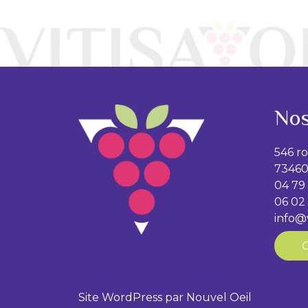
Nos
546 r
7346
04 79 
06 02
info@v
Site WordPress par
Nouvel Oeil